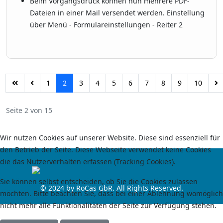
Beim Vorgangsdruck können nun mehrere PDF-
Dateien in einer Mail versendet werden. Einstellung
über Menü - Formulareinstellungen - Reiter 2
1
2
3
4
5
6
7
8
9
10
Seite 2 von 15
Wir nutzen Cookies auf unserer Website. Diese sind essenziell für
den Betrieb der Seite. Diese Webseite verwendet keine Cookies
die das Nutzerverhalten erfassen (Tracking Cookies).
Sie können selbst entscheiden, ob Sie die Cookies zulassen
© 2024 by RoCas GbR. All Rights Reserved.
möchten. Bitte beachten Sie, dass bei einer Ablehnung womöglich
nicht mehr alle Funktionalitäten der Seite zur Verfügung stehen.