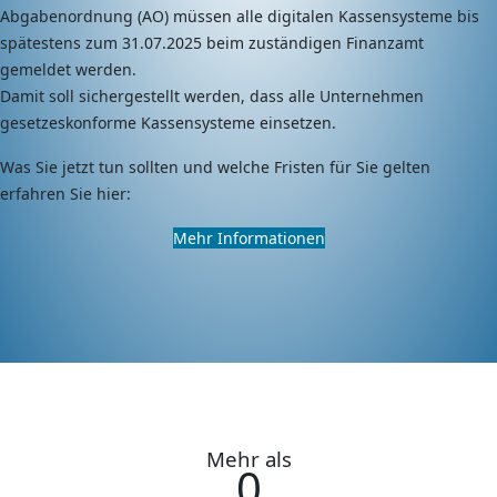
Abgabenordnung (AO) müssen alle digitalen Kassensysteme bis
spätestens zum 31.07.2025 beim zuständigen Finanzamt
gemeldet werden.
Damit soll sichergestellt werden, dass alle Unternehmen
gesetzeskonforme Kassensysteme einsetzen.
Was Sie jetzt tun sollten und welche Fristen für Sie gelten
erfahren Sie hier:
Mehr Informationen
Mehr als
0