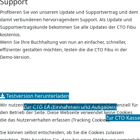
Support
Profitieren Sie von unserem Update und Supportvertrag und dem
damit verbundenen hervorragendem Support. Als Update und
Supportvertragskunde bekommen Sie alle Updates der CTO Fibu
kostenlos.
Wenn Sie Ihre Buchhaltung von nun an einfacher, schneller,
effizienter gestalten möchten, testen die die CTO Fibu in der
Demo-Version.
Testversion herunterladen
Wir nutzen Cookies auf unserer Website. Diese sind essenziell für
Zur CTO EA (Einnahmen und Ausgaben)
den Betrieb der Seite. Diese Webseite verwendet keine Cookies
Zur CTO Kasse
die das Nutzerverhalten erfassen (Tracking Cookies).
Sie können selbst entscheiden, ob Sie die Cookies zulassen
möchten. Bitte beachten Sie, dass bei einer Ablehnung womöglich