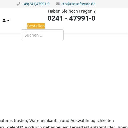
+49(241)47991-0
cto@ctosoftware.de
Haben Sie noch Fragen ?
0241 - 47991-0
Bestellen
Einnahme, Kosten, Wareneinkauf…) und Auswahlmöglichkeiten
si „gelenkt“, wodurch nebenbei ein Lerneffekt entsteht, der Ihnen