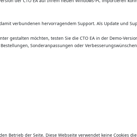
-Version der CTO EA auf Ihrem neuen Windows-PC importieren kön
m damit verbundenen hervorragendem Support. Als Update und Su
enter gestalten möchten, testen Sie die CTO EA in der Demo-Versio
g, Bestellungen, Sonderanpassungen oder Verbesserungswünschen, 
 den Betrieb der Seite. Diese Webseite verwendet keine Cookies die