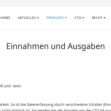
HOME
AKTUELLES
PRODUKTE
CTO
RECHT
Einnahmen und Ausgaben
i und -laien
arkeit. So ist die Datenerfassung durch verschiedene Schalter (
 nicht möglich ist. Sie werden bei der Eingabe von der CTO EA qua