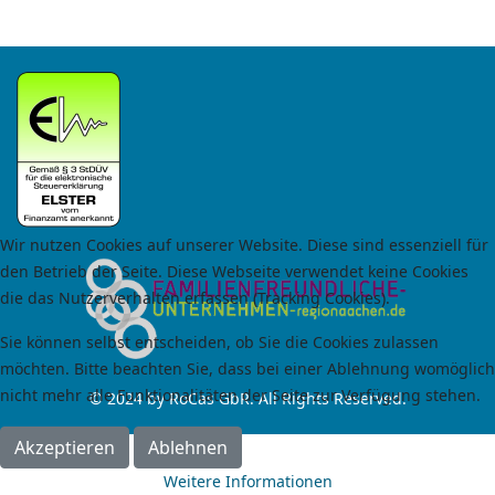
Wir nutzen Cookies auf unserer Website. Diese sind essenziell für
den Betrieb der Seite. Diese Webseite verwendet keine Cookies
die das Nutzerverhalten erfassen (Tracking Cookies).
Sie können selbst entscheiden, ob Sie die Cookies zulassen
möchten. Bitte beachten Sie, dass bei einer Ablehnung womöglich
nicht mehr alle Funktionalitäten der Seite zur Verfügung stehen.
© 2024 by RoCas GbR. All Rights Reserved.
Akzeptieren
Ablehnen
Weitere Informationen