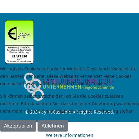
Wir nutzen Cookies auf unserer Website. Diese sind essenziell für
den Betrieb der Seite. Diese Webseite verwendet keine Cookies
die das Nutzerverhalten erfassen (Tracking Cookies).
Sie können selbst entscheiden, ob Sie die Cookies zulassen
möchten. Bitte beachten Sie, dass bei einer Ablehnung womöglich
nicht mehr alle Funktionalitäten der Seite zur Verfügung stehen.
© 2024 by RoCas GbR. All Rights Reserved.
Akzeptieren
Ablehnen
Weitere Informationen