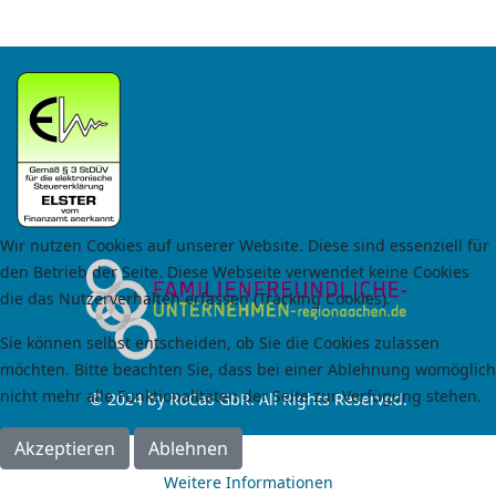
Wir nutzen Cookies auf unserer Website. Diese sind essenziell für
den Betrieb der Seite. Diese Webseite verwendet keine Cookies
die das Nutzerverhalten erfassen (Tracking Cookies).
Sie können selbst entscheiden, ob Sie die Cookies zulassen
möchten. Bitte beachten Sie, dass bei einer Ablehnung womöglich
nicht mehr alle Funktionalitäten der Seite zur Verfügung stehen.
© 2024 by RoCas GbR. All Rights Reserved.
Akzeptieren
Ablehnen
Weitere Informationen