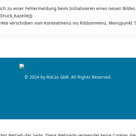
h zu einer Fehlermeldung beim Initialisieren eines neuen Bildes. J
(Druck_Kazeile())
kte verschoben vom Kontextmenü ins Ribbonmenü, Menüpunkt 'S
© 2024 by RoCas GbR. All Rights Reserved.
 den Betrieb der Seite. Diese Webseite verwendet keine Cookies die