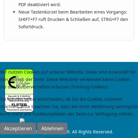
PDF deaktiviert wird.
Neue Tastenkürzel beim Bearbeiten eines Vorgangs:
SHIFT+F7 ruft Drucken & Schließen auf, STRG+F7 den
Sofortdruck.
Wir nutzen Cookies auf unserer Website. Diese sind essenziell für
den Betrieb der Seite. Diese Webseite verwendet keine Cookies
die das Nutzerverhalten erfassen (Tracking Cookies).
Sie können selbst entscheiden, ob Sie die Cookies zulassen
möchten. Bitte beachten Sie, dass bei einer Ablehnung womöglich
nicht mehr alle Funktionalitäten der Seite zur Verfügung stehen.
Akzeptieren
Ablehnen
© 2024 by RoCas GbR. All Rights Reserved.
Weitere Informationen