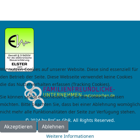
Wir nutzen Cookies auf unserer Website. Diese sind essenziell für
den Betrieb der Seite. Diese Webseite verwendet keine Cookies
die das Nutzerverhalten erfassen (Tracking Cookies).
Sie können selbst entscheiden, ob Sie die Cookies zulassen
möchten. Bitte beachten Sie, dass bei einer Ablehnung womöglich
nicht mehr alle Funktionalitäten der Seite zur Verfügung stehen.
© 2024 by RoCas GbR. All Rights Reserved.
Akzeptieren
Ablehnen
Weitere Informationen