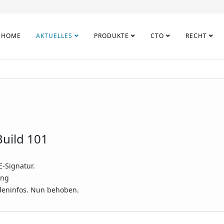
HOME
AKTUELLES
PRODUKTE
CTO
RECHT
uild 101
E-Signatur.
ung
ndeninfos. Nun behoben.