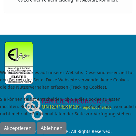
Wir nutzen Cookies auf unserer Website. Diese sind essenziell für
den Betrieb der Seite. Diese Webseite verwendet keine Cookies
die das Nutzerverhalten erfassen (Tracking Cookies).
Sie können selbst entscheiden, ob Sie die Cookies zulassen
möchten. Bitte beachten Sie, dass bei einer Ablehnung womöglich
nicht mehr alle Funktionalitäten der Seite zur Verfügung stehen.
Akzeptieren
Ablehnen
© 2024 by RoCas GbR. All Rights Reserved.